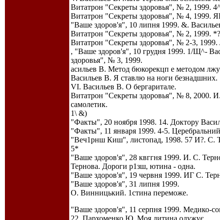
Витатрон "Секреты здоровья", № 2, 1999. 
Витатрон "Секреты здоровья", № 4, 1999. Я
"Ваше здоров'я", 10 липня 1999. &. Василье
Витатрон "Секреты здоровья", № 2, 1999. 
Витатрон "Секреты здоровья", № 2-3, 1999. 
, "Ваше здоров'я", 10 грудня 1999. 1/Щ^- 
здоровья", № 3, 1999.
асильев В. Метод бюкорекцп е методом лжув
Васильев В. Я ставлю на ноги безнадшних. 
VI. Васильев В. О бергаритале.
Витатрон "Секреты здоровья", № 8, 2000. 
самолетик.
1\ &)
"Факты", 20 ноября 1998. 14. Доктору Васил
"Факты", 11 января 1999. 4-5. Церебральни
"Веч1рнш Киш", листопад, 1998. 57 И?. С. Т
5*
"Ваше здоров'я", 28 квггня 1999. И. С. Терн
Тернова. Дороги р1зш, ютина - одна.
"Ваше здоров'я", 19 червня 1999. ИГ С. Тер
"Ваше здоров'я", 31 липня 1999.
О. Винницький. 1стина переможе.
"Ваше здоров'я", 11 серпня 1999. Медико-со
22. Пархоменко Ю. Моя дитина одужує.