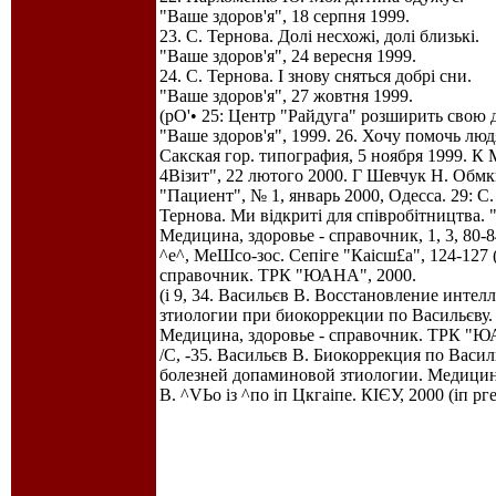
"Ваше здоров'я", 18 серпня 1999.
23. С. Тернова. Долі несхожі, долі близькі.
"Ваше здоров'я", 24 вересня 1999.
24. С. Тернова. І знову сняться добрі сни.
"Ваше здоров'я", 27 жовтня 1999.
(рО'• 25: Центр "Райдуга" розширить свою д
"Ваше здоров'я", 1999. 26. Хочу помочь лю
Сакская гор. типография, 5 ноября 1999. К
4Візит", 22 лютого 2000. Г Шевчук Н. Обмк
"Пациент", № 1, январь 2000, Одесса. 29: С.
Тернова. Ми відкриті для співробітництва. 
Медицина, здоровье - справочник, 1, 3, 80-8
^е^, МеШсо-зос. Сепіге "Каісш£а", 124-127 
справочник. ТРК "ЮАНА", 2000.
(і 9, 34. Васильєв В. Восстановление инте
зтиологии при биокоррекции по Васильєву.
Медицина, здоровье - справочник. ТРК "ЮАН
/С, -35. Васильєв В. Биокоррекция по Васи
болезней допаминовой зтиологии. Медицина,
В. ^VЬо із ^по іп Цкгаіпе. КІЄУ, 2000 (іп рге