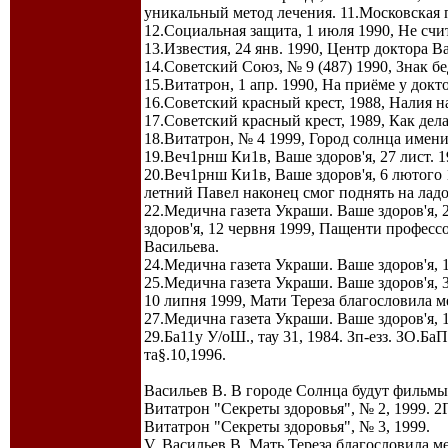
уникальный метод лечения. 11.Московская п
12.Социальная защита, 1 июля 1990, Не счи
13.Известия, 24 янв. 1990, Центр доктора В
14.Советский Союз, № 9 (487) 1990, Знак б
15.Витатрон, 1 апр. 1990, На приёме у докт
16.Советский красный крест, 1988, Налия н
17.Советский красный крест, 1989, Как дел
18.Витатрон, № 4 1999, Город солнца имени
19.Веч1рнш Ки1в, Ваше здоров'я, 27 лист.
20.Веч1рнш Ки1в, Ваше здоров'я, 6 лютого 
летний Павел наконец смог поднять на лад
22.Медична газета Украши. Ваше здоров'я, 
здоров'я, 12 червня 1999, Пащенти професс
Васильева.
24.Медична газета Украши. Ваше здоров'я, 
25.Медична газета Украши. Ваше здоров'я, 3
10 липня 1999, Мати Тереза благословила м
27.Медична газета Украши. Ваше здоров'я, 1
29.Ба11у У/оШ., тау 31, 1984. Зп-езз. ЗО.Ба
та§.10,1996.
Васильев В. В городе Солнца будут фильмы
Витатрон "Секреты здоровья", № 2, 1999. 2
Витатрон "Секреты здоровья", № 3, 1999.
V. Васильев В. Мать Тереза благословила м